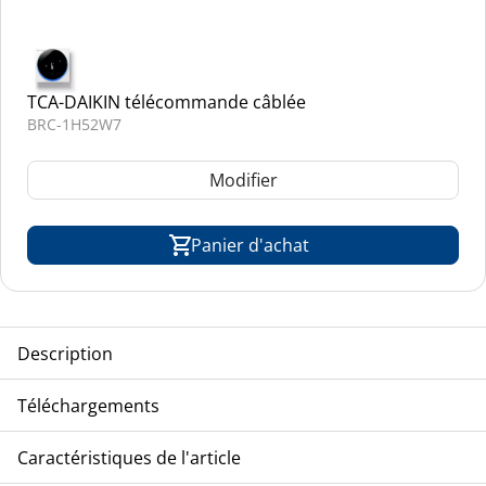
TCA-DAIKIN télécommande câblée
BRC-1H52W7
Modifier
Panier d'achat
Description
TCA-DAIKIN climatiseur plafonnier, VRV-Inverter-Modell,
Téléchargements
Kältemittel R-410A
Eclatés
Caractéristiques de l'article
FXHQ-100AVEB8_drawing
FXHQ-100AVEB8_list