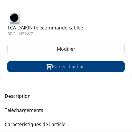
TCA-DAIKIN télécommande câblée
BRC-1H52W7
Modifier
Panier d'achat
Description
TCA-DAIKIN console non carrossée, modèle VRV-inverter,
Téléchargements
réfrigérant R-410A
Eclatés
Caractéristiques de l'article
FXNQ-20A2VEB_drawing
FXNQ-20A2VEB_list