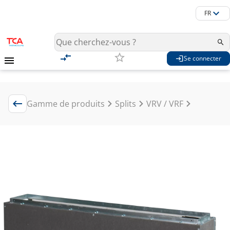
FR
Se connecter
Gamme de produits
Splits
VRV / VRF