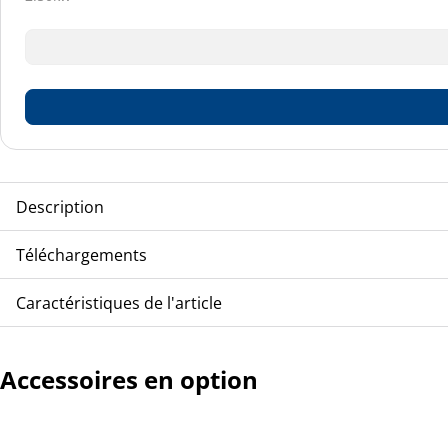
Description
TCA-PANASONIC unité compresseur/condenseur, Multisplit, r
Téléchargements
Caractéristiques de l'article
Montrer plus
Accessoires en option