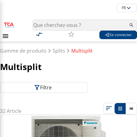
FR
Se connecter
Gamme de produits
Splits
Multisplit
Multisplit
Filtre
32 Article