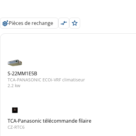
Pièces de rechange
S-22MM1E5B
TCA-PANASONIC ECOi-VRF climatiseur
2.2 kw
TCA-Panasonic télécommande filaire
CZ-RTC6