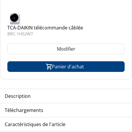
TCA-DAIKIN télécommande câblée
BRC-1H52W7
Modifier
Panier d'achat
Description
TCA-DAIKIN climatiseur plafonnier, modèle inverter, pour
Téléchargements
système split, réfrigérant R-410A & R-32
Eclatés
Caractéristiques de l'article
FHA-100AVEB8_drawing
FHA-100AVEB8_list