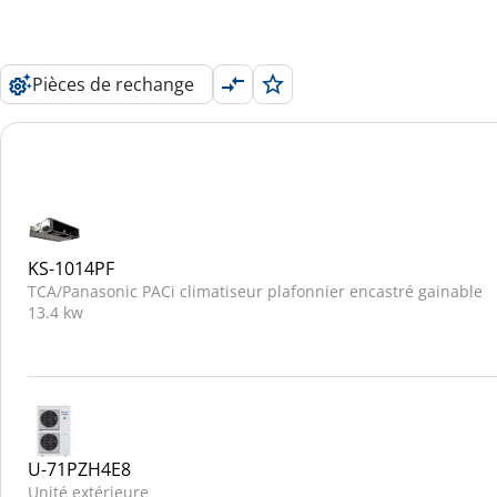
Pièces de rechange
KS-1014PF
TCA/Panasonic PACi climatiseur plafonnier encastré gainable
13.4 kw
U-71PZH4E8
Unité extérieure