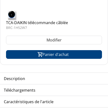
TCA-DAIKIN télécommande câblée
BRC-1H52W7
Modifier
Panier d'achat
Description
TCA-DAIKIN unité cassette encastrable à satellites, extra
Téléchargements
plat, modèle VRV-inverter, réfrigérant R-32
Eclatés
Caractéristiques de l'article
FXDA-10A2VEB_drawing
FXDA-10A2VEB_list