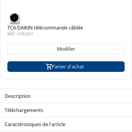
TCA-DAIKIN télécommande câblée
BRC-1H52W7
Modifier
Panier d'achat
Description
TCA-DAIKIN console non carrossée, modèle VRV-inverter,
Téléchargements
réfrigérant R-410A
Eclatés
Caractéristiques de l'article
FXNQ-20A2VEB_drawing
FXNQ-20A2VEB_list