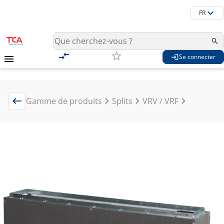
FR
Se connecter
Gamme de produits
Splits
VRV / VRF