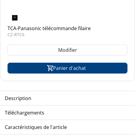
TCA-Panasonic télécommande filaire
CZ-RTC6
Modifier
Panier d'achat
Description
TCA-PANASONIC VRF-ECOi réfrigérant R-410A
Téléchargements
Eclatés
Caractéristiques de l'article
S-22MP1E5_drawing
S-22MP1E5_list