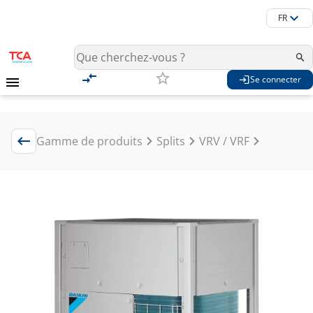
FR
Se connecter
Gamme de produits
Splits
VRV / VRF