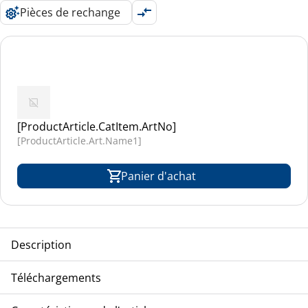
Pièces de rechange
[ProductArticle.CatItem.ArtNo]
[ProductArticle.Art.Name1]
Panier d'achat
Description
[ProductArticle.Art.Name1] [ProductArticle.Art.Name2]
Téléchargements
[ProductArticle.Art.Name3] [ProductArticle.ArtText.Text1]