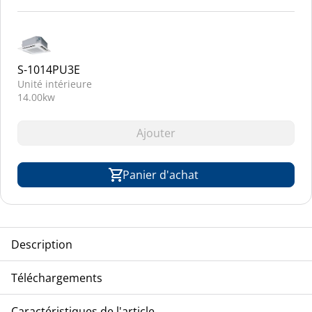
S-1014PU3E
Unité intérieure
14.00kw
Ajouter
Panier d'achat
Description
TCA-PANASONIC unité compresseur/condenseur, split,
Téléchargements
refroidissement à air, modèle inverter, réfrigérant R-32
Eclatés
Caractéristiques de l'article