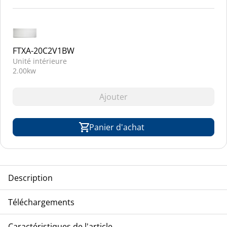
FTXA-20C2V1BW
Unité intérieure
2.00kw
Ajouter
Panier d'achat
Description
TCA-DAIKIN unité compresseur/condenseur, split,
Téléchargements
refroidissement à air, modèle inverter, réfrigérant R-32
Eclatés
Caractéristiques de l'article