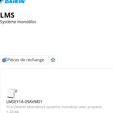
LMS
Système monobloc
Pièces de rechange
LMSEY1A-09AVM01
TCA-DAIKIN Monoblock système monobloc avec propane
1.24 kw