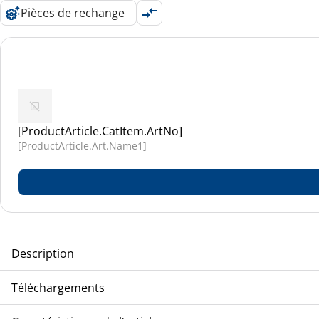
Pièces de rechange
[ProductArticle.CatItem.ArtNo]
[ProductArticle.Art.Name1]
Description
[ProductArticle.Art.Name1] [ProductArticle.Art.Name2] [Pro
Téléchargements