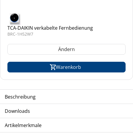
TCA-DAIKIN verkabelte Fernbedienung
BRC-1H52W7
Ändern
Warenkorb
Beschreibung
TCA-DAIKIN unverkleidetes Truhengerät, VRV-Inverter-
Downloads
Modell, Kältemittel R-32
Betrieb
Artikelmerkmale
Installations- und Betriebsanleitung FXNA-A
Explosionszeichnungen