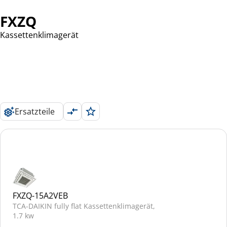
FXZQ
Kassettenklimagerät
Ersatzteile
FXZQ-15A2VEB
TCA-DAIKIN fully flat Kassettenklimagerät,
1.7 kw