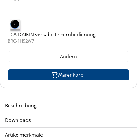
TCA-DAIKIN verkabelte Fernbedienung
BRC-1H52W7
Ändern
Warenkorb
Beschreibung
TCA-DAIKIN Kassettenklimagerät mit 2-seitigem
Downloads
Luftaustritt, VRV-Inverter-Modell, Kältemittel R-410A
Betrieb
Artikelmerkmale
Betriebsanleitung FXCQ-A