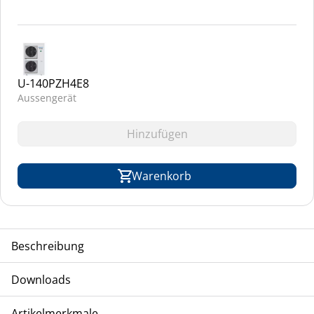
U-140PZH4E8
Aussengerät
Hinzufügen
Warenkorb
Beschreibung
TCA/Panasonic PACi PF Kanaleinbaugerät mit Kabel
Downloads
Bedieneinheit und hoher statischer Pressung Kellerkühler
Ausführung, Split System, Kältemittel R-32
Betrieb
Artikelmerkmale