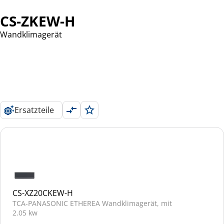
CS-ZKEW-H
Wandklimagerät
Ersatzteile
CS-XZ20CKEW-H
TCA-PANASONIC ETHEREA Wandklimagerät, mit
2.05 kw