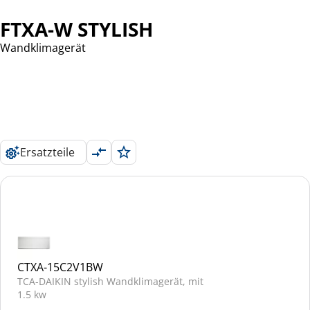
FTXA-W STYLISH
Wandklimagerät
Ersatzteile
CTXA-15C2V1BW
TCA-DAIKIN stylish Wandklimagerät, mit
1.5 kw