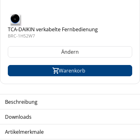
TCA-DAIKIN verkabelte Fernbedienung
BRC-1H52W7
Ändern
Warenkorb
Beschreibung
TCA-DAIKIN Kanalgerät mit hohem ESP, Inverter-
Downloads
Ausführung, Split-System, Wärmepumpen-Modell,
Kältemittel R-410A & R-32
Betrieb
Artikelmerkmale
Installations- und Betriebsanleitung FDA 200-250a
Installations- und Betriebsanleitung FDA-125