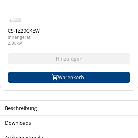
CS-TZ20CKEW
Innengerät
2.00kw
Hinzufügen
Warenkorb
Beschreibung
TCA-PANASONIC Kompressor/Kondensator-Einheit,
Downloads
Einzelsplit, luftgekühlt, Inverter-Ausführung, Kältemittel R-
32
Betrieb
Artikelmerkmale