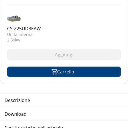
CS-Z25UD3EAW
Unità interna
2.50kw
Aggiungi
Carrello
Descrizione
TCA-PANASONIC unità compressore/condensatore,
Download
Multisplit, raffreddamento ad aria, modello inverter,
refrigerante R-32
Installazione
Caratteristiche dell'articolo