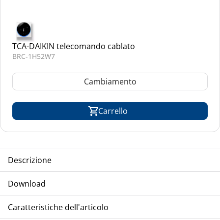
TCA-DAIKIN telecomando cablato
BRC-1H52W7
Cambiamento
Carrello
Descrizione
TCA-DAIKIN condizionatore a plafone, modello VRV-
Download
Inverter, refrigerante R-32
Installazione
Caratteristiche dell'articolo
Manuale d'installazione e d'uso FXHA-A
Operazioni