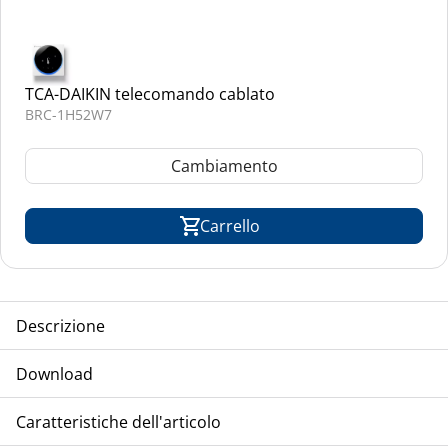
TCA-DAIKIN telecomando cablato
BRC-1H52W7
Cambiamento
Carrello
Descrizione
TCA-DAIKIN condizionatore a pavimento per incasso,
Download
modello VRV-inverter, refrigerante R-32
Installazione
Caratteristiche dell'articolo
Manuale d'installazione e d'uso FXNA-A
Operazioni