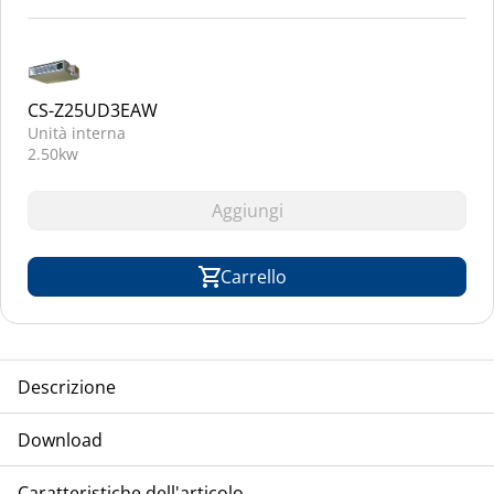
CS-Z25UD3EAW
Unità interna
2.50kw
Aggiungi
Carrello
Descrizione
TCA-PANASONIC unità compressore/condensatore,
Download
Multisplit, raffreddamento ad aria, modello inverter,
refrigerante R-32
Caratteristiche dell'articolo