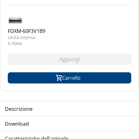
FDXM-60F3V1B9
Unità interna
6.00kw
Aggiungi
Carrello
Descrizione
TCA-DAIKIN unità compressore/condensatore, multisplit,
Download
raffreddamento ad aria, modello inverter, refrigerante R-32
Installazione
Caratteristiche dell'articolo