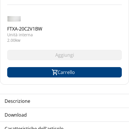
FTXA-20C2V1BW
Unità interna
2.00kw
Aggiungi
Carrello
Descrizione
TCA-DAIKIN unità compressore/condensatore, split,
Download
raffreddamento ad aria, modello inverter, refrigerante R-32
Installazione
Caratteristiche dell'articolo