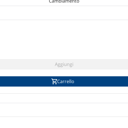
Cambiamento
Aggiungi
Carrello
d infrarosso, e online controller, modello inverter, per si