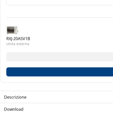
RXJ-20A5V1B
Unità esterna
Descrizione
TCA-DAIKIN emura condizionatore a parete, con telecomando a
Download