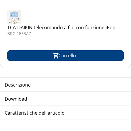
TCA-DAIKIN telecomando a filo con funzione iPod,
BRC-1E53A7
Carrello
Descrizione
TCA-DAIKIN Armadio di climatizzatori, modello inverter, per
Download
sistema split, refrigerante R-410A & R-32
Installazione
Caratteristiche dell'articolo
Manuale d'installazione FVA-A
Operazioni
Manuale d'uso FVA-A
Mostra di più
Pianificazione